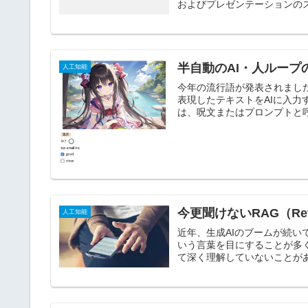
およびプレゼンテーションのス
半自動のAI・人ルー
人工知能
今年の流行語が発表されましたが、個
表現したテキストをAIに入
は、呪文またはプロンプトと呼ば
今更聞けないRAG（Retrie
人工知能
近年、生成AIのブームが続いており、
いう言葉を目にすることが多
て深く理解していないことがあり