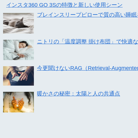
インスタ360 GO 3Sの特徴と新しい使用シーン
ブレインスリープピローで質の高い睡眠
ニトリの「温度調整 掛け布団」で快適
今更聞けないRAG（Retrieval-Augmente
暖かさの秘密：太陽と人の共通点